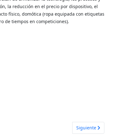
n, la reducción en el precio por dispositivo, el
cto físico, domótica (ropa equipada con etiquetas
stro de tiempos en competiciones).
Artículo siguiente: Tipos de C
Siguiente