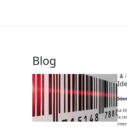
Blog
Id
Iden
La Id
la re
inte