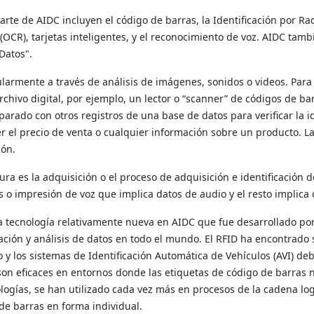
rte de AIDC incluyen el código de barras, la Identificación por Ra
(OCR), tarjetas inteligentes, y el reconocimiento de voz. AIDC ta
Datos".
ularmente a través de análisis de imágenes, sonidos o videos. Para
rchivo digital, por ejemplo, un lector o “scanner” de códigos de ba
ado con otros registros de una base de datos para verificar la i
r el precio de venta o cualquier información sobre un producto. L
ión.
ura es la adquisición o el proceso de adquisición e identificación 
 o impresión de voz que implica datos de audio y el resto implica 
una tecnología relativamente nueva en AIDC que fue desarrollado po
cación y análisis de datos en todo el mundo. El RFID ha encontrad
 y los sistemas de Identificación Automática de Vehículos (AVI) de
n eficaces en entornos donde las etiquetas de código de barras no
logías, se han utilizado cada vez más en procesos de la cadena logí
de barras en forma individual.