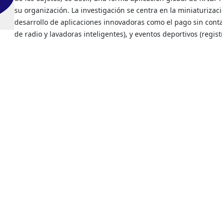
su organización. La investigación se centra en la miniaturizació
desarrollo de aplicaciones innovadoras como el pago sin conta
de radio y lavadoras inteligentes), y eventos deportivos (regi
aterías de iones de litio