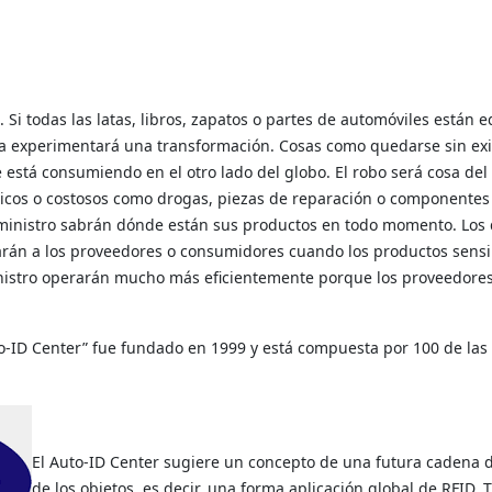
l. Si todas las latas, libros, zapatos o partes de automóviles está
neta experimentará una transformación. Cosas como quedarse sin ex
 está consumiendo en el otro lado del globo. El robo será cosa de
íticos o costosos como drogas, piezas de reparación o componentes 
uministro sabrán dónde están sus productos en todo momento. Los 
rán a los proveedores o consumidores cuando los productos sensibl
inistro operarán mucho más eficientemente porque los proveedores
o-ID Center” fue fundado en 1999 y está compuesta por 100 de l
El Auto-ID Center sugiere un concepto de una futura cadena de
de los objetos, es decir, una forma aplicación global de RFID. 