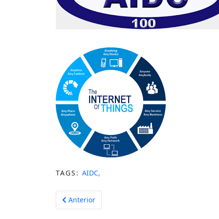
TAGS:
AIDC,
Artículo anterior: Prácticas recomendadas para b
Anterior