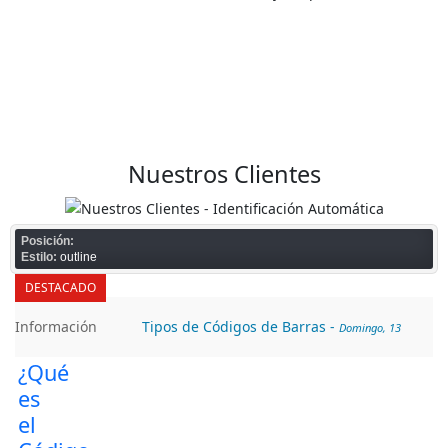
Nuestros Clientes
Posición:
Estilo:
outline
DESTACADO
Información
Tipos de Códigos de Barras
-
Domingo, 13
¿Qué
Noviembre 2016 01:03
es
el