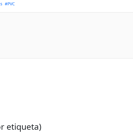
as
PVC
r etiqueta)