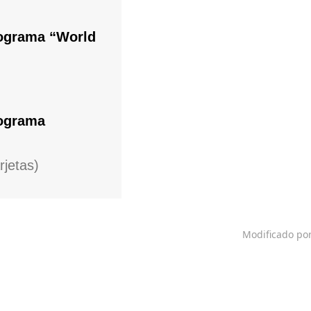
lograma “World
lograma
rjetas)
Modificado po