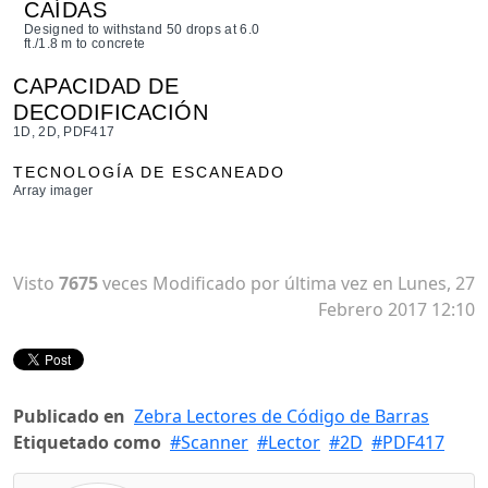
CAÍDAS
Designed to withstand 50 drops at 6.0
ft./1.8 m to concrete
CAPACIDAD DE
DECODIFICACIÓN
1D, 2D, PDF417
TECNOLOGÍA DE ESCANEADO
Array imager
Visto
7675
veces
Modificado por última vez en Lunes, 27
Febrero 2017 12:10
Publicado en
Zebra Lectores de Código de Barras
Etiquetado como
Scanner
Lector
2D
PDF417