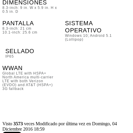
DIMENSIONES
8.3-inch: 9 in. W x 5.9 in. H x
0.5 in. D
PANTALLA
SISTEMA
8.3-inch: 21 cm
OPERATIVO
10.1-inch: 25.6 cm
Windows 10; Android 5.1
(Lollipop)
SELLADO
IP65
WWAN
Global LTE with HSPA+
North America multi-carrier
LTE with both Verizon
(EVDO) and AT&T (HSPA+)
3G fallback
Visto
3573
veces
Modificado por última vez en Domingo, 04
Diciembre 2016 18:59