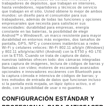
trabajadores de depósitos, que trabajan en interiores,
hasta vendedores, repartidores y técnicos de servicio
que trabajan en el sitio. Usted obtiene lo mejor de ambos
mundos: un diseño para el consumidor para sus
trabajadores, además de todas las funciones y opciones
empresariales que necesita para satisfacer sus
necesidades: durabilidad para empresas, energía
constante en las baterías, la posibilidad de elegir
Android™ o Windows®, un marco resistente para mayor
durabilidad en entornos más exigentes, dos tamaños de
pantalla, GPS, NFC y conexiones inalámbricas a redes
Wi-Fi y celulares veloces: Wi-Fi 802.11 a/b/g/n (Windows)
y 802.11 a/b/g/n/ac/d/h/i (Android) con la ET50 y 4G LTE
con la ET55. Cuando se trata de captura de datos,
nuestras tabletas ofrecen todo: dos cámaras integradas
para captura de imágenes, lectura de códigos de barras y
llamadas con vídeo; motores de escaneado avanzados
opcionales e innovadores escáneres con Bluetooth para
la captura cómoda e intensiva de códigos de barras; y
tres métodos de entrada de datos que funcionan incluso
si la pantalla está mojada, un lápiz óptico activo, o el
dedo, con la posibilidad de usar o no guantes.
CONFIGURACIÓN ESTÁNDAR Y