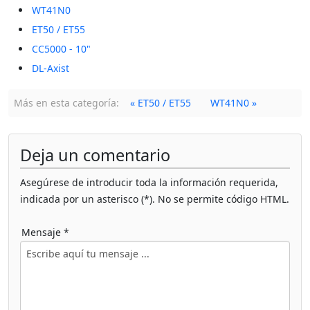
WT41N0
ET50 / ET55
CC5000 - 10"
DL-Axist
Más en esta categoría:
« ET50 / ET55
WT41N0 »
Deja un comentario
Asegúrese de introducir toda la información requerida,
indicada por un asterisco (*). No se permite código HTML.
Mensaje *